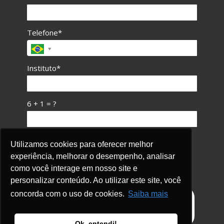
Telefone*
Instituto*
6 + 1 = ?
Eu concordo em receber comunicações.
Utilizamos cookies para oferecer melhor
experiência, melhorar o desempenho, analisar
Ao informar meus dados, eu concordo com a
Política de Privacidade
.
como você interage em nosso site e
personalizar conteúdo. Ao utilizar este site, você
concorda com o uso de cookies.
Saiba mais
QUERO BAIXAR O E-BOOK
GRATUITAMENTE!
Ok, entendi!